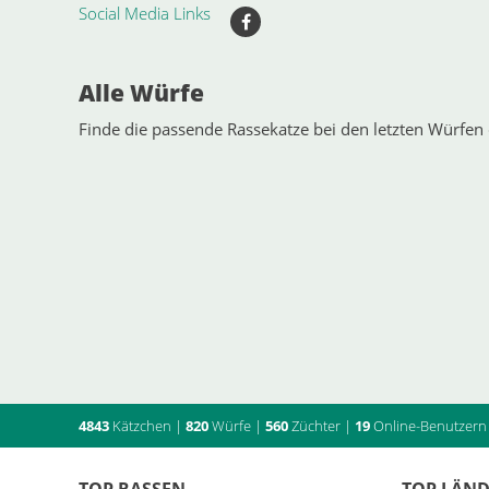
Social Media Links
Alle Würfe
Finde die passende Rassekatze bei den letzten Würfen 
4843
Kätzchen
|
820
Würfe
|
560
Züchter
|
19
Online-Benutzern