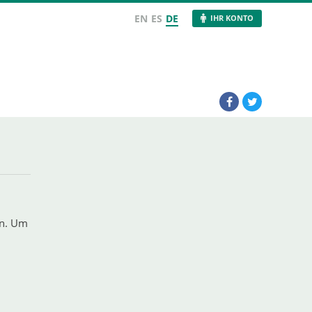
EN
ES
DE
IHR KONTO
en. Um