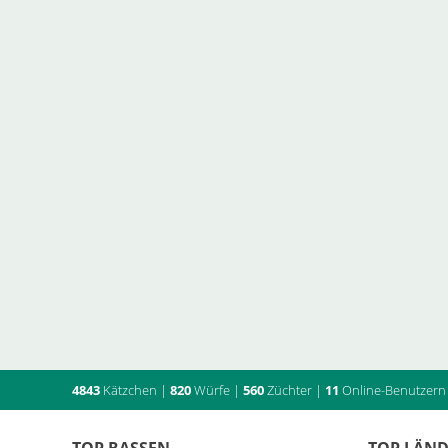
4843
Kätzchen
|
820
Würfe
|
560
Züchter
|
11
Online-Benutzern