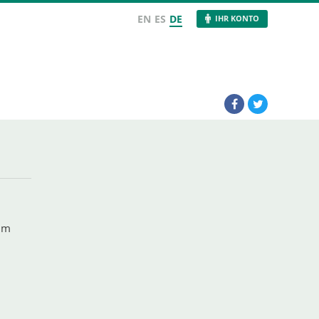
EN
ES
DE
IHR KONTO
 Um