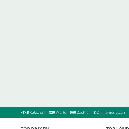
4843
Kätzchen
|
820
Würfe
|
560
Züchter
|
8
Online-Benutzern