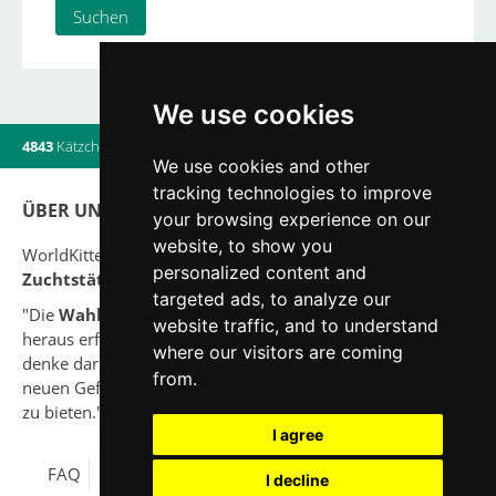
We use cookies
4843
Kätzchen
|
820
Würfe
|
560
Züchter
|
16
Online-Benutzern
We use cookies and other
tracking technologies to improve
ÜBER UNS
your browsing experience on our
website, to show you
WorldKittens verfügt über die derzeit größte Liste von
personalized content and
Zuchtstätten und Katzenwürfen
.
targeted ads, to analyze our
"Die
Wahl
einer Katze sollte niemals aus einer Laune
website traffic, and to understand
heraus erfolgen. Analysiere zuerst Deine Situation und
where our visitors are coming
denke darüber nach, ob Du imstande sein wirst, Deinem
from.
neuen Gefährten, ein Leben lang, eine hohe Lebensqualität
zu bieten."
I agree
FAQ
Rechtlicher Hinweis
Datenschutzrichtlinie
I decline