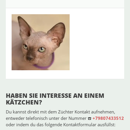
Cherr
n32
Verfügbar
Weiblich
HABEN SIE INTERESSE AN EINEM
KÄTZCHEN?
Du kannst direkt mit dem Züchter Kontakt aufnehmen,
entweder telefonisch unter der Nummer ☎️
+79807433512
oder indem du das folgende Kontaktformular ausfüllst: