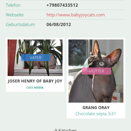
Telefon
+79807433512
Webseite
http://www.babyjoycats.com
Geburtsdatum
06/08/2012
VATER
MUTTER
JOSER HENRY OF BABY JOY
сил минк
GRANG ORAY
Chocolate sepia, b31
SHOCK`I`FLY
9 Kätzchen