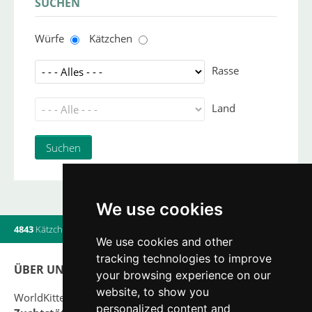
SUCHEN
Würfe
Kätzchen
Rasse
Land
We use cookies
4843
Kätzchen
|
820
Würfe
|
560
Züchter
|
9
Online-Benutzern
We use cookies and other
tracking technologies to improve
ÜBER UNS
your browsing experience on our
website, to show you
WorldKittens verfügt über die derzeit größte Liste von
personalized content and