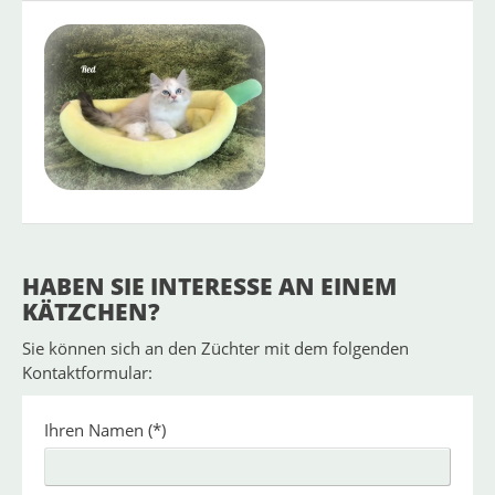
Torto
Red
Point
(temp
Verfügbar
Weiblich
with
name
white
HABEN SIE INTERESSE AN EINEM
KÄTZCHEN?
Sie können sich an den Züchter mit dem folgenden
Kontaktformular:
Ihren Namen
(*)