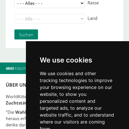
Rasse
Land
We use cookies
4843
Kätzchen
|
820
Würfe
|
560
Züchter
|
20
Online-Benutzern
We use cookies and other
tracking technologies to improve
ÜBER UNS
your browsing experience on our
website, to show you
WorldKittens verfügt über die derzeit größte Liste von
personalized content and
Zuchtstätten und Katzenwürfen
.
targeted ads, to analyze our
"Die
Wahl
einer Katze sollte niemals aus einer Laune
website traffic, and to understand
heraus erfolgen. Analysiere zuerst Deine Situation und
where our visitors are coming
denke darüber nach, ob Du imstande sein wirst, Deinem
from.